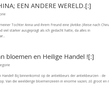
HINA; EEN ANDERE WERELD.[:]
orie
 meiner Tochter Anna und ihrem Freund eine (Antike-)Reise nach Chin
d viel stärker ausgeprägt als ich gedacht hatte, da alles in
r...
an bloemen en Heilige Handel ![:]
egorie
m Handel! Bij binnenkomst op de antiekbeurs der antiekbeurzen - de
n op. Van die weelderige bloemenzeeën in enorme vazen; zó groot en