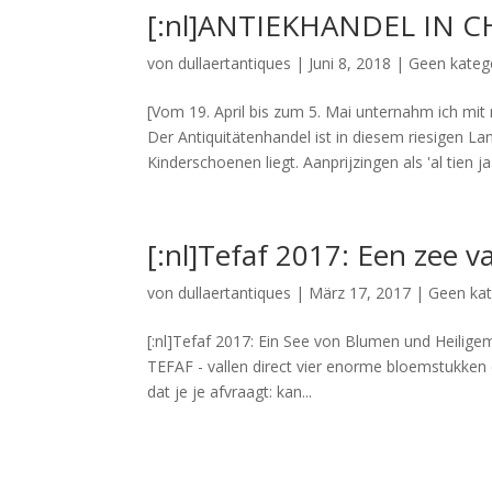
[:nl]ANTIEKHANDEL IN C
von
dullaertantiques
|
Juni 8, 2018
|
Geen kateg
[Vom 19. April bis zum 5. Mai unternahm ich mit
Der Antiquitätenhandel ist in diesem riesigen Lan
Kinderschoenen liegt. Aanprijzingen als 'al tien jaa
[:nl]Tefaf 2017: Een zee v
von
dullaertantiques
|
März 17, 2017
|
Geen kat
[:nl]Tefaf 2017: Ein See von Blumen und Heilige
TEFAF - vallen direct vier enorme bloemstukke
dat je je afvraagt: kan...