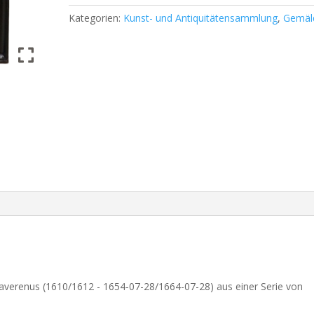
an
Kategorien:
Kunst- und Antiquitätensammlung
,
Gemäl
upturned
glass
Menge
taverenus (1610/1612 - 1654-07-28/1664-07-28) aus einer Serie von