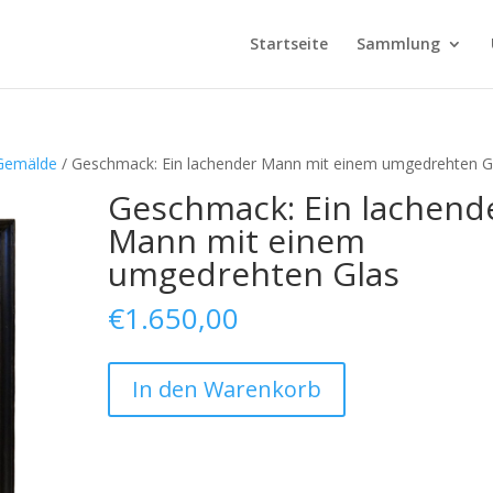
Startseite
Sammlung
Gemälde
/ Geschmack: Ein lachender Mann mit einem umgedrehten G
Geschmack: Ein lachend
Mann mit einem
umgedrehten Glas
€
1.650,00
Taste:
In den Warenkorb
A
laughing
man
with