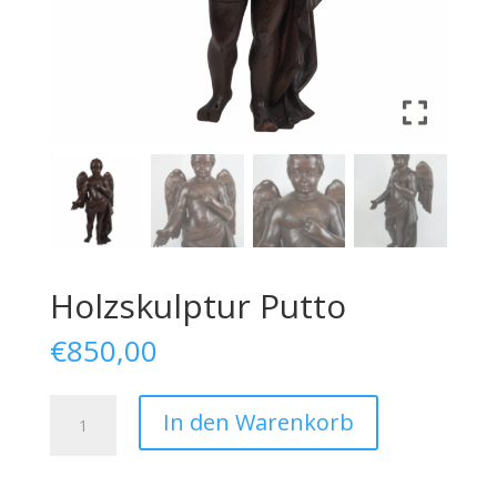
Holzskulptur Putto
€
850,00
Wooden
In den Warenkorb
sculpture
putto
Menge