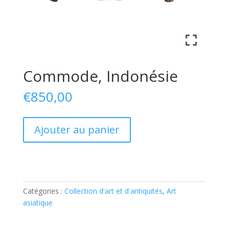
Commode, Indonésie
€
850,00
quantité
Ajouter au panier
de
Chest
of
drawers,
Indonesia
Catégories :
Collection d'art et d'antiquités
,
Art
asiatique