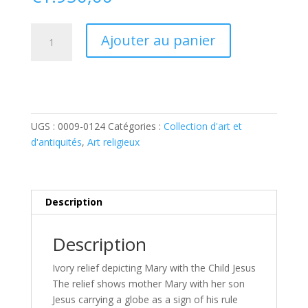
quantité
Ajouter au panier
de
Ivory
relief
Mary
and
Child
UGS :
0009-0124
Catégories :
Collection d'art et
d'antiquités
,
Art religieux
Description
Description
Ivory relief depicting Mary with the Child Jesus
The relief shows mother Mary with her son
Jesus carrying a globe as a sign of his rule