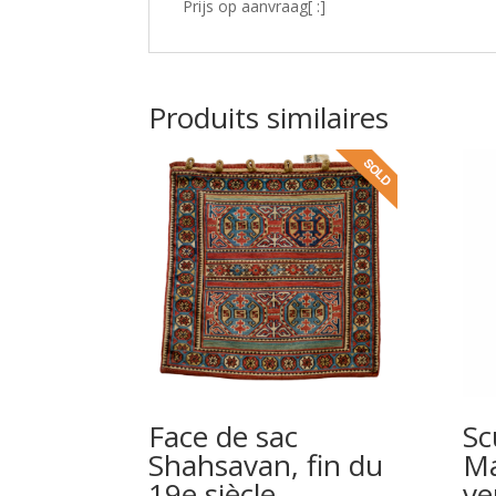
Prijs op aanvraag[ :]
Produits similaires
Face de sac
Sc
Shahsavan, fin du
Ma
19e siècle
ve