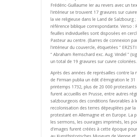
Frédéric-Guillaume Ier au revers avec un texte
l'intérieur se trouvent 17 gravures sur cui
la vie religieuse dans le Land de Salzbourg 
référence biblique correspondante. Verso : 
feuilles individuelles sont disposées en ce
Pasteur au centre. (Barres de connexion pa
l'intérieur du couvercle, étiquetées “ ERZ
“ Abraham Remschard exc. Aug. Vindel ” (s
un total de 19 gravures sur cuivre coloriée
Après des années de représailles contre la
de Firmian publia un édit d'émigration le 3
printemps 1732, plus de 20 000 protestants d
furent accueillis en Prusse, entre autres ré
salzbourgeois des conditions favorables à leu
recolonisation des terres dépeuplées par la
protestant en Allemagne et en Europe. La po
les sermons, les ouvrages imprimés, les po
d'images furent créées à cette époque pour
au Kunsthistorisches Museum de Vienne et 