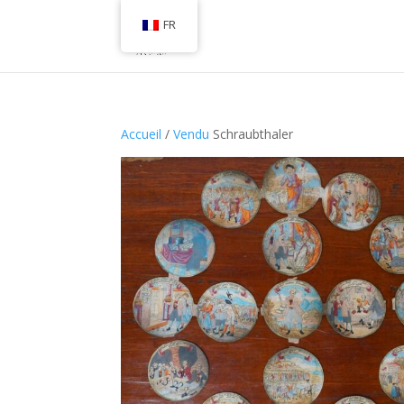
FR
Accueil
/
Vendu
Schraubthaler