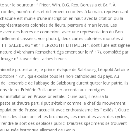
 sur le pourtour : “ Friedr. Wilh. D.G. Rex. Borussia et Br. ”. À
vre rondes, numérotées et richement coloriées à la main, représentant
; chacune est munie d'une inscription en haut avec la citation ou la
Représentations coloriées de fleurs, peinture à main levée. Les
rcle avec des barres de connexion, avec une représentation du Bon
rtiellement cassées, voir photo), deux cartes coloriées montées à
STIFFT. SALZBURG ” et “ HERZOGTH. LITHAUEN ”, dont l'une est signée
ignature d'Abraham Remschart également sur le n° 17), complété par
s. Image n° 4 avec des taches bleues.
 minorité protestante, le prince-évêque de Salzbourg Léopold Antoine
1 octobre 1731, qui expulse tous les non-catholiques du pays. Au
e l'ensemble de l'abbaye de Salzbourg durent quitter leur patrie. Ils
gions : le roi Frédéric-Guillaume Ier accorda aux immigrés
r installation en Prusse orientale. D'une part, il réalisa la
 peste et d'autre part, il put s'établir comme le chef du mouvement
pulation de Prusse accueillit avec enthousiasme les “ exilés ”. Outre
èmes, les chansons et les brochures, ces médailles avec des cycles
 rendre le sort des déplacés public. D'autres spécimens se trouvent
au Musée historique allemand de Berlin.