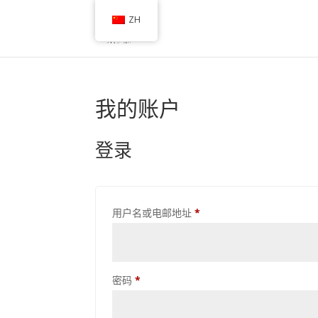
ZH
我的账户
登录
必
用户名或电邮地址
*
填
必
密码
*
填