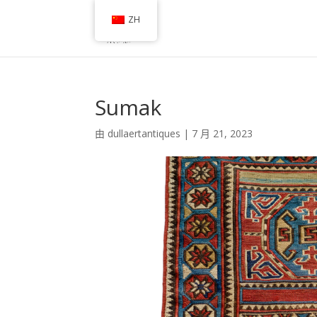
ZH
Sumak
由
dullaertantiques
|
7 月 21, 2023