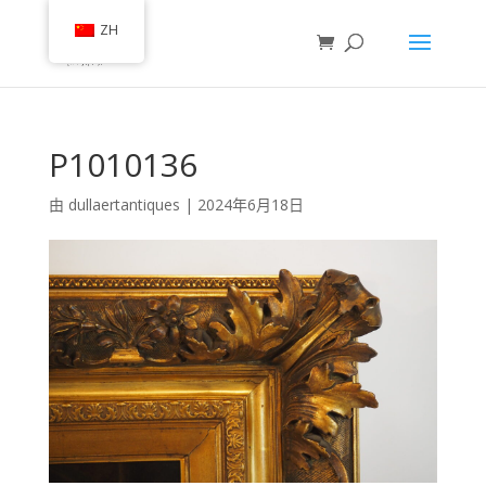
ZH
P1010136
由
dullaertantiques
|
2024年6月18日