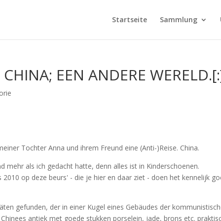
Startseite
Sammlung
N CHINA; EEN ANDERE WERELD.[:
orie
meiner Tochter Anna und ihrem Freund eine (Anti-)Reise.
China
.
nd mehr als ich gedacht hatte, denn alles ist in Kinderschoenen.
its 2010 op deze beurs' - die je hier en daar ziet - doen het kennelijk g
itäten gefunden, der in einer Kugel eines Gebäudes der kommunistisc
hinees antiek met goede stukken porselein, jade, brons etc. praktis