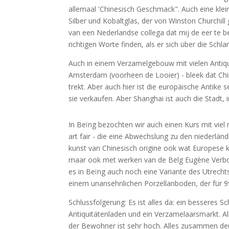
allemaal '
Chinesisch
Geschmack". Auch eine klein
Silber und Kobaltglas, der von Winston Churchil
van een Nederlandse collega dat mij de eer te beu
richtigen Worte finden, als er sich über die Sch
Auch in einem Verzamelgebouw mit vielen Antiqu
Amsterdam (voorheen de Looier) - bleek dat Chi
trekt. Aber auch hier ist die europäische Antike 
sie verkaufen. Aber Shanghai ist auch die Stadt, 
In Beïng bezochten wir auch einen Kurs mit viel 
art fair - die eine Abwechslung zu den niederl
kunst van
Chinesisch
origine ook wat Europese 
maar ook met werken van de Belg Eugène Verboec
es in Beïng auch noch eine Variante des Utrecht
einem unansehnlichen Porzellanboden, der für 99
Schlussfolgerung: Es ist alles da: ein besseres 
Antiquitätenladen und ein Verzamelaarsmarkt. All
der Bewohner ist sehr hoch. Alles zusammen deut