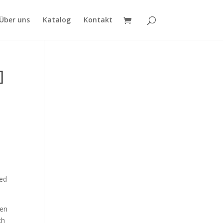
Über uns
Katalog
Kontakt
]
oed
hen
ch