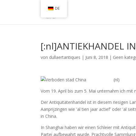
DE
[:nl]ANTIEKHANDEL I
von
dullaertantiques
|
Juni 8, 2018
|
Geen kateg
(nl)
Vom 19. April bis zum 5. Mai unternahm ich mit 
Der Antiquitätenhandel ist in diesem riesigen La
Aanprijzingen wie 'al tien jaar actief' oder 'al se
in
China
.
In Shanghai haben wir einen Schleier mit Antiqu
Partei aufbewahrt wurde. Prachtvolle Sammlung C