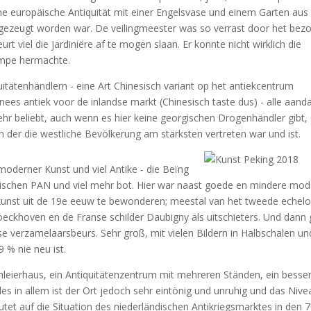
e europäische Antiquität mit einer Engelsvase und einem Garten aus
l gezeugt worden war. De veilingmeester was so verrast door het bez
rt viel die jardiniëre af te mogen slaan. Er konnte nicht wirklich die
lampe hermachte.
itätenhändlern - eine Art
Chinesisch
variant op het antiekcentrum
nees antiek voor de inlandse markt (
Chinesisch
taste dus) - alle aand
sehr beliebt, auch wenn es hier keine georgischen Drogenhändler gibt, 
in der die westliche Bevölkerung am stärksten vertreten war und ist.
moderner Kunst und viel Antike - die Beïng
ändischen PAN und viel mehr bot. Hier war naast goede en mindere mo
kunst uit de 19e eeuw te bewonderen; meestal van het tweede echel
khoven en de Franse schilder Daubigny als uitschieters. Und dann 
se verzamelaarsbeurs. Sehr groß, mit vielen Bildern in Halbschalen un
 % nie neu ist.
Schleierhaus, ein Antiquitätenzentrum mit mehreren Ständen, ein besse
es in allem ist der Ort jedoch sehr eintönig und unruhig und das Nive
et auf die Situation des niederländischen Antikriegsmarktes in den 