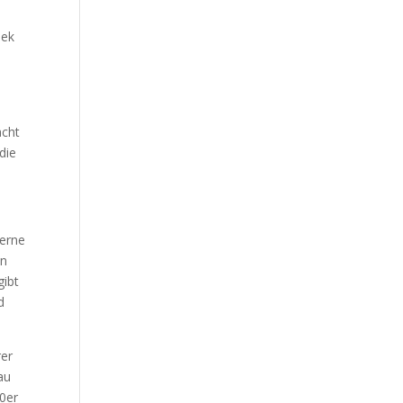
oek
acht
die
derne
on
gibt
d
rer
au
70er