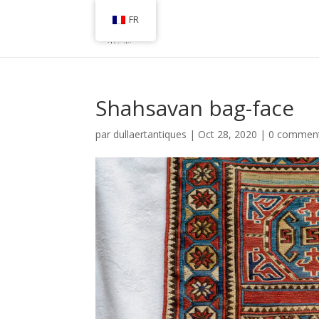
FR
Shahsavan bag-face
par
dullaertantiques
|
Oct 28, 2020
|
0 comment