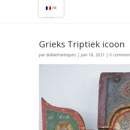
FR
Grieks Triptiek icoon
par
dullaertantiques
|
Juin 18, 2021
|
0 comment