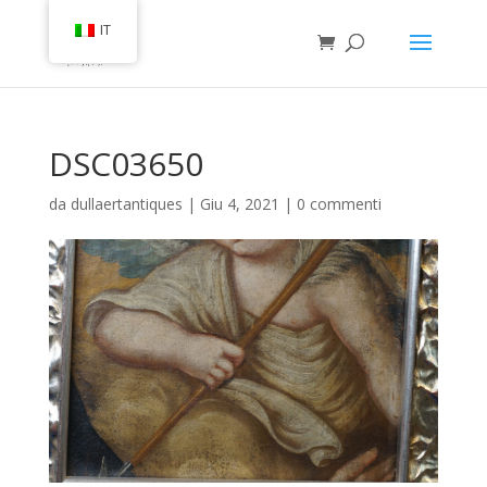
IT
DSC03650
da
dullaertantiques
|
Giu 4, 2021
|
0 commenti