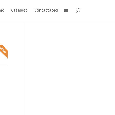
amo
Catalogo
Contattateci
28