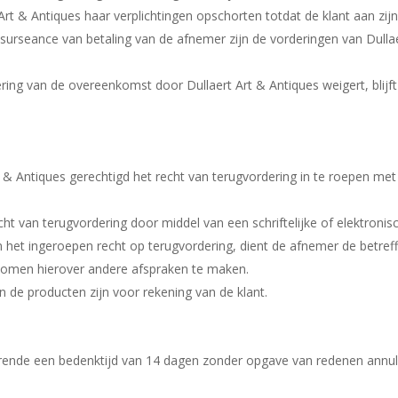
rt Art & Antiques haar verplichtingen opschorten totdat de klant aan zij
 of surseance van betaling van de afnemer zijn de vorderingen van Dull
ng van de overeenkomst door Dullaert Art & Antiques weigert, blijft
rt & Antiques gerechtigd het recht van terugvordering in te roepen me
cht van terugvordering door middel van een schriftelijke of elektroni
 het ingeroepen recht op terugvordering, dient de afnemer de betref
enkomen hierover andere afspraken te maken.
 de producten zijn voor rekening van de klant.
ende een bedenktijd van 14 dagen zonder opgave van redenen annul