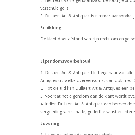
Het recht van eigendomsvoorbehoud geldt ook
verschuldigd is.
Dullaert Art & Antiques is nimmer aansprakel
Schikking
De klant doet afstand van zijn recht om enige sc
Eigendomsvoorbehoud
Dullaert Art & Antiques blijft eigenaar van all
Antiques uit welke overeenkomst dan ook met Du
Tot die tijd kan Dullaert Art & Antiques ee
Voordat het eigendom aan de klant wordt ove
Indien Dullaert Art & Antiques een beroep d
vergoeding van schade, gederfde winst en intere
Levering
Levering zolang de voorraad strekt.