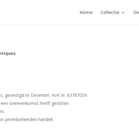
Home
Collectie
Ov
ntiques
es, gevestigd te Deventer, KvK nr. 63787059.
s een overeenkomst heeft gesloten.
en.
or privédoeleinden handelt.