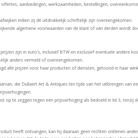
 offertes, aanbiedingen, werkzaamheden, bestellingen, overeenkomst
ijken indien zij dit uitdrukkelijk schriftelijk zijn overeengekomen.
ijkende algemene voorwaarden van de klant of van derden wordt door p
prijzen zijn in euro's, inclusief BTW en exclusief eventuele andere ko
ukkelijk anders vermeld of overeengekomen.
htigd alle prijzen voor haar producten of diensten, getoond in haar win
arvan, die Dullaert Art & Antiques ten tijde van het uitbrengen van e
prijsverhogingen.
op te zeggen tegen een prijsverhoging als bedoeld in lid 3, tenzij de
roduct heeft ontvangen, kan hij daaraan geen rechten ontlenen ander