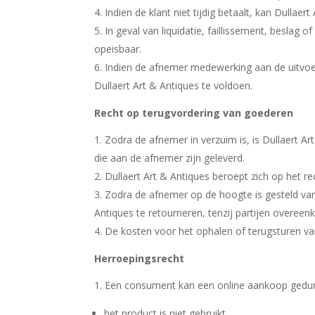
Indien de klant niet tijdig betaalt, kan Dullae
In geval van liquidatie, faillissement, beslag
opeisbaar.
Indien de afnemer medewerking aan de uitvoeri
Dullaert Art & Antiques te voldoen.
Recht op terugvordering van goederen
Zodra de afnemer in verzuim is, is Dullaert A
die aan de afnemer zijn geleverd.
Dullaert Art & Antiques beroept zich op het re
Zodra de afnemer op de hoogte is gesteld van
Antiques te retourneren, tenzij partijen overe
De kosten voor het ophalen of terugsturen van
Herroepingsrecht
Een consument kan een online aankoop gedur
het product is niet gebruikt