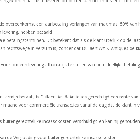
 overeengekomen dat de te leveren producten aan het monster of mode
 van de overeenkomst een aanbetaling verlangen van maximaal 50% va
a levering, hebben betaald.
 betalingstermijnen. Dit betekent dat als de klant uiterlijk op de laa
an rechtswege in verzuim is, zonder dat Dullaert Art & Antiques de k
 voor om een levering afhankelijk te stellen van onmiddellijke betali
 termijn betaalt, is Dullaert Art & Antiques gerechtigd een rente va
r maand voor commerciële transacties vanaf de dag dat de klant in 
ns buitengerechtelijke incassokosten verschuldigd en kan hij gehouden
an de Vergoeding voor buitengerechtelijke incassokosten.