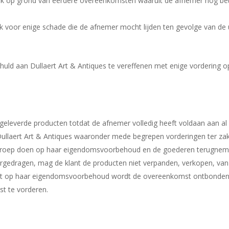
 op grond van eerdere overeenkomsten waaruit de afnemer nog beta
ijk voor enige schade die de afnemer mocht lijden ten gevolge van d
huld aan Dullaert Art & Antiques te vereffenen met enige vordering o
e geleverde producten totdat de afnemer volledig heeft voldaan aan al 
llaert Art & Antiques waaronder mede begrepen vorderingen ter zak
n beroep doen op haar eigendomsvoorbehoud en de goederen terugne
rgedragen, mag de klant de producten niet verpanden, verkopen, va
oet op haar eigendomsvoorbehoud wordt de overeenkomst ontbonden e
st te vorderen.