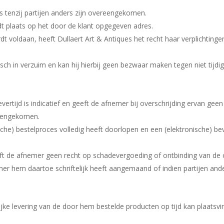
ues tenzij partijen anders zijn overeengekomen.
dt plaats op het door de klant opgegeven adres.
rdt voldaan, heeft Dullaert Art & Antiques het recht haar verplichti
isch in verzuim en kan hij hierbij geen bezwaar maken tegen niet tijdi
ertijd is indicatief en geeft de afnemer bij overschrijding ervan gee
ereengekomen.
ische) bestelproces volledig heeft doorlopen en een (elektronische) be
eft de afnemer geen recht op schadevergoeding of ontbinding van de 
mer hem daartoe schriftelijk heeft aangemaand of indien partijen an
ke levering van de door hem bestelde producten op tijd kan plaatsvi