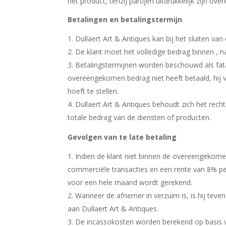
het product, tenzij partijen uitdrukkelijk zijn
Betalingen en betalingstermijn
Dullaert Art & Antiques kan bij het sluiten
De klant moet het volledige bedrag binnen , n
Betalingstermijnen worden beschouwd als fatale
overeengekomen bedrag niet heeft betaald, hij v
hoeft te stellen.
Dullaert Art & Antiques behoudt zich het recht
totale bedrag van de diensten of producten.
Gevolgen van te late betaling
Indien de klant niet binnen de overeengekomen
commerciële transacties en een rente van 8% pe
voor een hele maand wordt gerekend.
Wanneer de afnemer in verzuim is, is hij teve
aan Dullaert Art & Antiques.
De incassokosten worden berekend op basis v