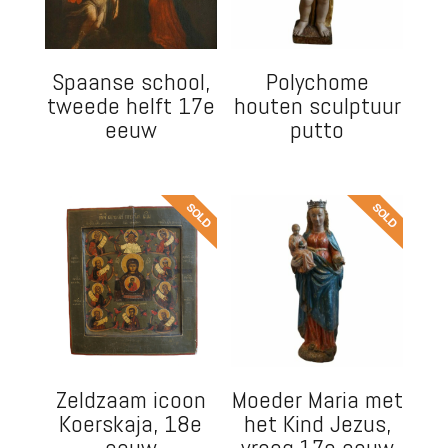
Spaanse school,
Polychome
tweede helft 17e
houten sculptuur
eeuw
putto
Zeldzaam icoon
Moeder Maria met
Koerskaja, 18e
het Kind Jezus,
eeuw
vroeg 17e eeuw