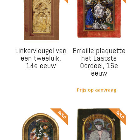
Linkervleugel van
Emaille plaquette
een tweeluik,
het Laatste
14e eeuw
Oordeel, 16e
eeuw
Prijs op aanvraag