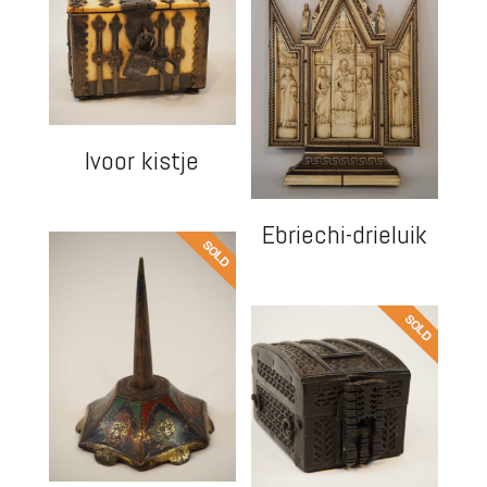
Ivoor kistje
Ebriechi-drieluik