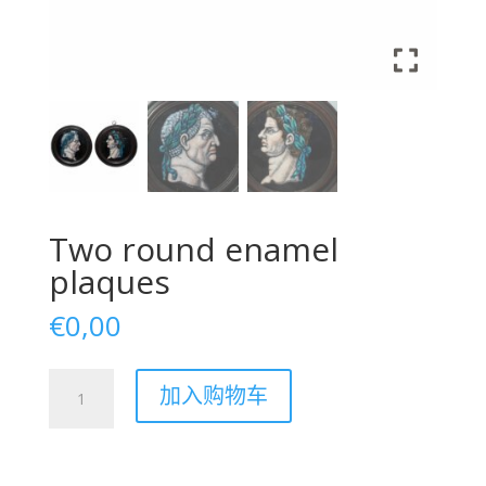
Two round enamel
plaques
€
0,00
Two
加入购物车
round
enamel
plaques
数