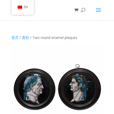
ZH
首页
/
类别
/ Two round enamel plaques