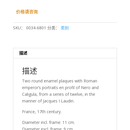
量
价格请咨询
SKU：
0034-6801
分类：
类别
描述
描述
Two round enamel plaques with Roman
emperor’s portraits en profil of Nero and
Caligula, from a series of twelve, in the
manner of Jacques I Laudin.
France, 17th century.
Diameter incl. frame: 11 cm.
Diameter excl. frame: 9 cm.