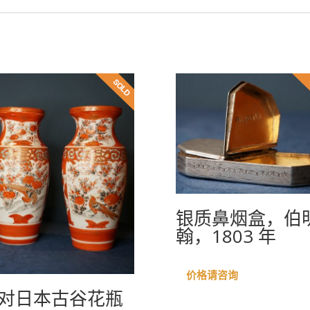
银质鼻烟盒，伯
翰，1803 年
价格请咨询
对日本古谷花瓶