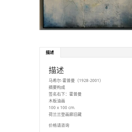
描述
描述
马希尔-霍普曼（1928-2001）
摘要构成
签名右下：霍普曼
木板油画
100 x 100 cm.
荷兰兰登画廊旧藏
价格请咨询