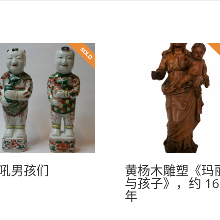
吼男孩们
黄杨木雕塑《玛
与孩子》，约 16
年