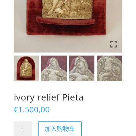
ivory relief Pieta
€
1.500,00
ivory
加入购物车
relief