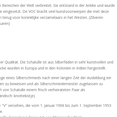
len Bereichen der Welt verbreitet. Sie entstand in der Antike und wurde
nce eingesetzt. De VOC bracht veel kunstvoorwerpen die met deze
 terug voor koninklijke verzamelaars in het Westen. (Zilveren
saren)
her Qualität. Die Schatulle ist aus Silberfäden in sehr kunstvollen und
ke wurden in Europa und in den Kolonien in Indien hergestellt.
inge eines Silberschmieds nach einer langen Zeit der Ausbildung ein
iten zu beweisen und als Silberschmiedemeister zugelassen zu
 von Schatulle einem frisch verheirateten Paar als
ndisch: knottekistje)
e "V" versehen, die vom 1. Januar 1906 bis zum 1. September 1953
e.