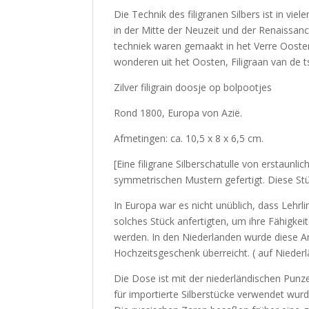
Die Technik des filigranen Silbers ist in vie
in der Mitte der Neuzeit und der Renaissa
techniek waren gemaakt in het Verre Oosten
wonderen uit het Oosten, Filigraan van de t
Zilver filigrain doosje op bolpootjes
Rond 1800, Europa von Azië.
Afmetingen: ca. 10,5 x 8 x 6,5 cm.
[Eine filigrane Silberschatulle von erstaunlic
symmetrischen Mustern gefertigt. Diese Stüc
In Europa war es nicht unüblich, dass Lehrl
solches Stück anfertigten, um ihre Fähigke
werden. In den Niederlanden wurde diese Art
Hochzeitsgeschenk überreicht. ( auf Niederlä
Die Dose ist mit der niederländischen Punz
für importierte Silberstücke verwendet wurd