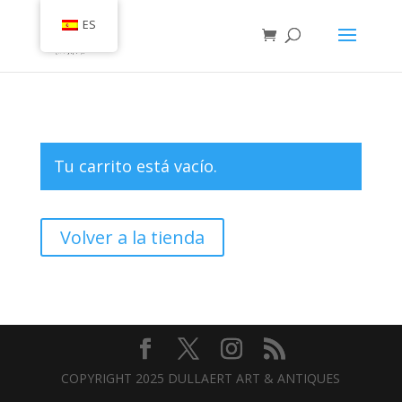
ES
Tu carrito está vacío.
Volver a la tienda
COPYRIGHT 2025 DULLAERT ART & ANTIQUES