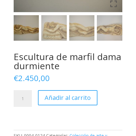
Escultura de marfil dama
durmiente
€
2.450,00
Ivory
Añadir al carrito
sculpture
sleeping
lady
cantidad
SKU:
0004-0124
Categorías:
Colección de arte y