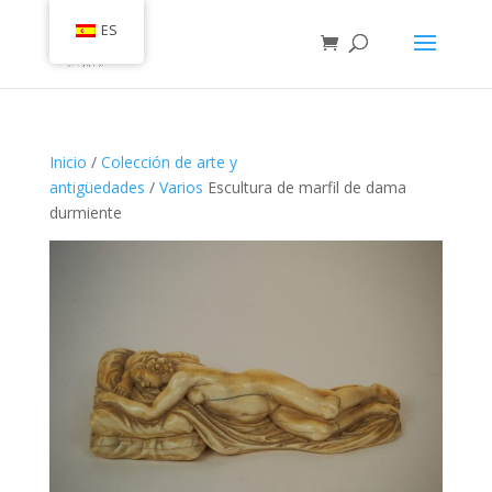
ES
Inicio
/
Colección de arte y
antigüedades
/
Varios
Escultura de marfil de dama
durmiente