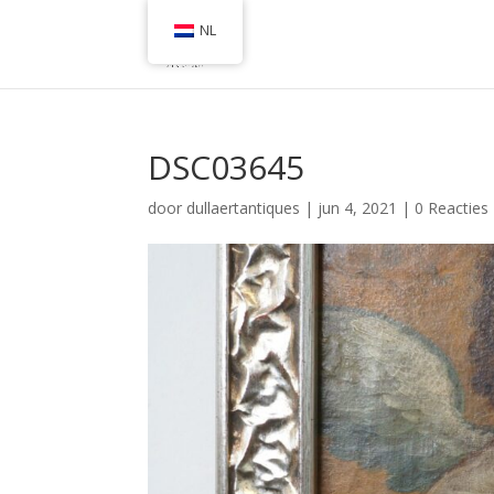
NL
DSC03645
door
dullaertantiques
|
jun 4, 2021
|
0 Reacties