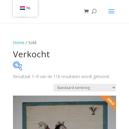
NL
Home
/ Sold
Verkocht
Resultaat 1–9 van de 118 resultaten wordt getoond
Op voorraad
Geen categorie
(35)
Collectie Kunst & Antiek
(54)
Verkocht
(118)