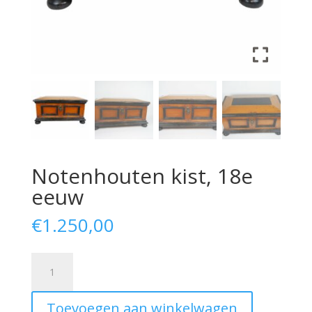
Notenhouten kist, 18e
eeuw
€
1.250,00
Walnut
chest,
18th
Toevoegen aan winkelwagen
century