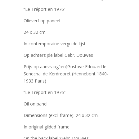
“Le Tréport en 1976”
Olieverf op paneel
24 x 32 cm.
In contemporaine vergulde lijst
Op achterzijde label Gebr. Douwes
Prijs op aanvraag[:en]Gustave Edouard le
Senechal de Kerdreoret (Hennebont 1840-
1933 Paris)
“Le Tréport en 1976”
Oil on panel
Dimensions (excl. frame): 24 x 32 cm.
In original gilded frame
On the back label ‘Gebr. Douwes’